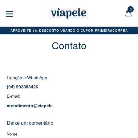
Pular
para
0
C
C
o
expandir/colapsar
conteúdo
APROVEITE 5% DESCONTO USANDO O CUPOM PRIMEIRACOMPRA
Contato
Ligação e WhatsApp
(94) 992888426
E-mail:
atendimento@viapele
Deixe um comentário
Nome