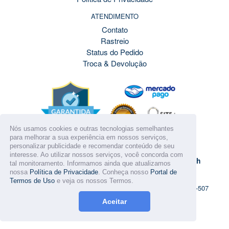
ATENDIMENTO
Contato
Rastreio
Status do Pedido
Troca & Devolução
Nós usamos cookies e outras tecnologias semelhantes
para melhorar a sua experiência em nossos serviços,
personalizar publicidade e recomendar conteúdo de seu
DÚVIDAS? FALE CONOSCO!
interesse. Ao utilizar nossos serviços, você concorda com
Atendimento de Seg. a Sáb. das 07:30h às 21:00h
tal monitoramento. Informamos ainda que atualizamos
nossa
Política de Privacidade
. Conheça nosso
Portal de
Termos de Uso
e veja os nossos Termos.
© 2026
VIAPELE - Brasília - Distrito Federal - CEP. 72.300-507
Aceitar