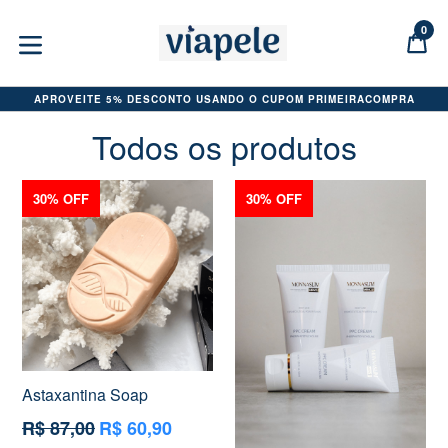
Pular
para
0
C
C
o
expandir/colapsar
conteúdo
APROVEITE 5% DESCONTO USANDO O CUPOM PRIMEIRACOMPRA
Todos os produtos
30% OFF
30% OFF
Astaxantina Soap
Preço
R$ 87,00
R$ 60,90
normal