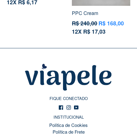
12X R$ 6,17
PPC Cream
Preço
R$ 240,00
R$ 168,00
normal
12X R$ 17,03
FIQUE CONECTADO
Facebook
Instagram
YouTube
INSTITUCIONAL
Política de Cookies
Política de Frete