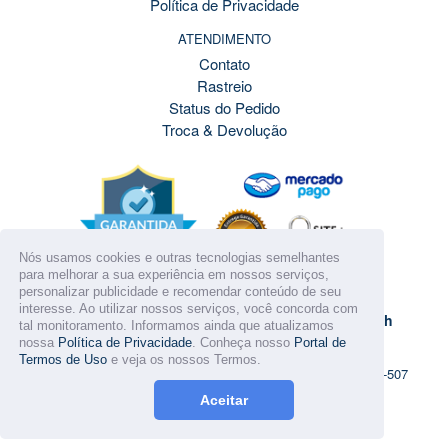
Política de Privacidade
ATENDIMENTO
Contato
Rastreio
Status do Pedido
Troca & Devolução
Nós usamos cookies e outras tecnologias semelhantes
para melhorar a sua experiência em nossos serviços,
personalizar publicidade e recomendar conteúdo de seu
DÚVIDAS? FALE CONOSCO!
interesse. Ao utilizar nossos serviços, você concorda com
Atendimento de Seg. a Sáb. das 07:30h às 21:00h
tal monitoramento. Informamos ainda que atualizamos
nossa
Política de Privacidade
. Conheça nosso
Portal de
Termos de Uso
e veja os nossos Termos.
© 2026
VIAPELE - Brasília - Distrito Federal - CEP. 72.300-507
Aceitar